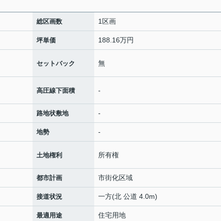
1区画
総区画数
188.16万円
坪単価
無
セットバック
-
高圧線下面積
-
路地状敷地
-
地勢
所有権
土地権利
市街化区域
都市計画
一方(北 公道 4.0m)
接道状況
住宅用地
最適用途