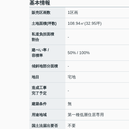
基本情報
1区画
販売区画数
108.94㎡(32.95坪)
土地面積(坪数)
私道負担面積
-
割合
建ぺい率 /
50% / 100%
容積率
-
傾斜地部分面積
宅地
地目
造成工事
-
完了予定
無
建築条件
第一種低層住居専用
用途地域
不要
国土法届出要否