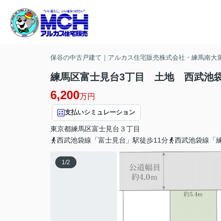
保谷の中古戸建て｜アルカス住宅販売株式会社・練馬南大
練馬区富士見台3丁目 土地 西武池袋
6,200
万円
支払いシミュレーション
東京都
練馬区
富士見台
３丁目
西武池袋線「富士見台」駅徒歩11分
西武池袋線「練
1
/
2