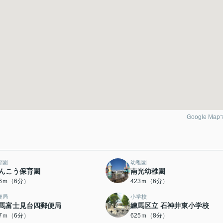
Google Ma
育園
幼稚園
んこう保育園
南光幼稚園
06ｍ（6分）
423ｍ（6分）
便局
小学校
馬富士見台四郵便局
練馬区立 石神井東小学校
37ｍ（6分）
625ｍ（8分）