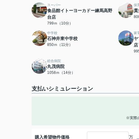
スーパー
保
食品館イトーヨーカドー練馬高野
貫
台店
8
799ｍ（10分）
中学校
家
石神井東中学校
ヤ
850ｍ（11分）
店
9
総合病院
丸茂病院
1058ｍ（14分）
支払いシミュレーション
※実際
購入希望物件価格
万