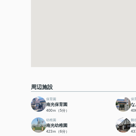
周辺施設
保育園
保
南光保育園
な
400ｍ（5分）
4
幼稚園
郵
南光幼稚園
練
423ｍ（6分）
4