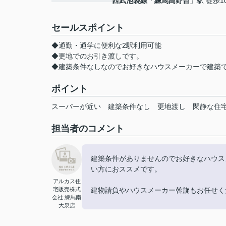
西武池袋線
「
練馬高野台
」駅 徒歩1
セールスポイント
◆通勤・通学に便利な2駅利用可能
◆更地でのお引き渡しです。
◆建築条件なしなのでお好きなハウスメーカーで建築
ポイント
スーパーが近い
建築条件なし
更地渡し
閑静な住
担当者のコメント
建築条件がありませんのでお好きなハウス
い方におススメです。
アルカス住
宅販売株式
建物請負やハウスメーカー斡旋もお任せく
会社 練馬南
大泉店