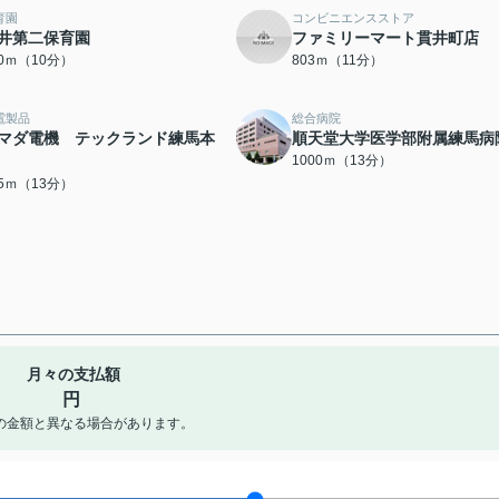
育園
コンビニエンスストア
井第二保育園
ファミリーマート貫井町店
00ｍ（10分）
803ｍ（11分）
電製品
総合病院
マダ電機 テックランド練馬本
順天堂大学医学部附属練馬病
1000ｍ（13分）
95ｍ（13分）
月々の支払額
円
の金額と異なる場合があります。