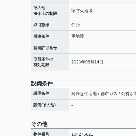
その他
準防火地域
法令上の制限
仲介
取引態様
更地渡
引渡条件
-
開発許可番号
取引条件の
2026年08月14日
有効期限
設備条件
設備条件
閑静な住宅地 / 都市ガス / 公営水道
設備(その他)
-
その他
104275621
物件番号