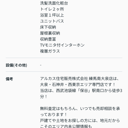
洗髪洗面化粧台
トイレ２ヶ所
浴室１坪以上
ユニットバス
床下収納
屋根裏収納
収納豊富
TVモニタ付インターホン
複層ガラス
-
設備(その他)
アルカス住宅販売株式会社 練馬南大泉店は、
備考
大泉・石神井・西東京エリア専門店です！
当店は、西武池袋線「保谷」駅南口から徒歩3
分！
無料査定はもちろん、いつでも売却相談を承
っております！
戸建てや土地をお探しの方には、地元だから
こそのエリア内未公開情報も