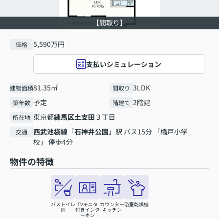
【間取り】
5,590万円
価格
支払いシミュレーション
81.35㎡
3LDK
建物面積
間取り
予定
2階建
築年数
階建て
東京都
練馬区
土支田
３丁目
所在地
西武池袋線
「
石神井公園
」駅 バス15分 「橋戸小学
交通
校」 停歩4分
物件の特徴
バストイレ
TVモニタ
カウンター
浴室乾燥機
別
付きインタ
キッチン
ーホン