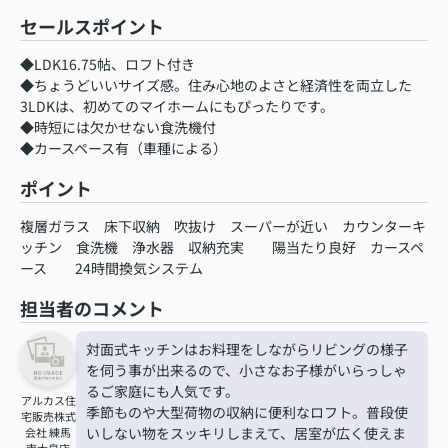
セールスポイント
◆LDK16.75帖、ロフト付き
◆ちょうどいいサイズ感。住み心地のよさと経済性を両立した
3LDKは、初めてのマイホームにもぴったりです。
◆時短には欠かせない食洗機付
◆カースペース有（車種による）
ポイント
複層ガラス
床下収納
吹抜け
スーパーが近い
カウンターキ
ッチン
食洗機
浄水器
収納充実
陽当たり良好
カースペ
ース
24時間換気システム
担当者のコメント
対面式キッチンはお料理をしながらリビングの様子
を伺う事が出来るので、小さなお子様がいらっしゃ
るご家庭にも人気です。
アルカス住
季節ものや大型荷物の収納に便利なロフト。普段使
宅販売株式
いしない物をスッキリしまえて、居室が広く使えま
会社 練馬