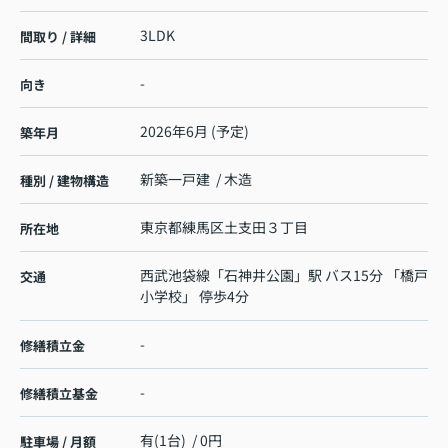
3LDK
間取り / 詳細
-
向き
2026年6月 (予定)
築年月
新築一戸建 / 木造
種別 / 建物構造
東京都
練馬区
土支田
３丁目
所在地
西武池袋線
「
石神井公園
」駅 バス15分 「橋戸
交通
小学校」 停歩4分
-
修繕積立金
-
修繕積立基金
有(1台) / 0円
駐車場 / 月額