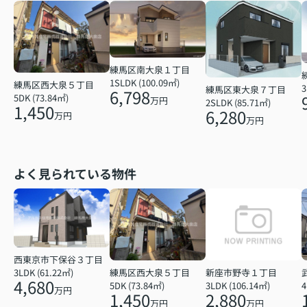
練馬区南大泉１丁目
1SLDK (100.09㎡)
練馬区西大泉５丁目
3
練馬区東大泉７丁目
6,798
5DK (73.84㎡)
万円
2SLDK (85.71㎡)
1,450
6,280
万円
万円
よく見られている物件
西東京市下保谷３丁目
練馬区西大泉５丁目
新座市野寺１丁目
3LDK (61.22㎡)
4,680
5DK (73.84㎡)
3LDK (106.14㎡)
4
万円
1,450
2,880
万円
万円