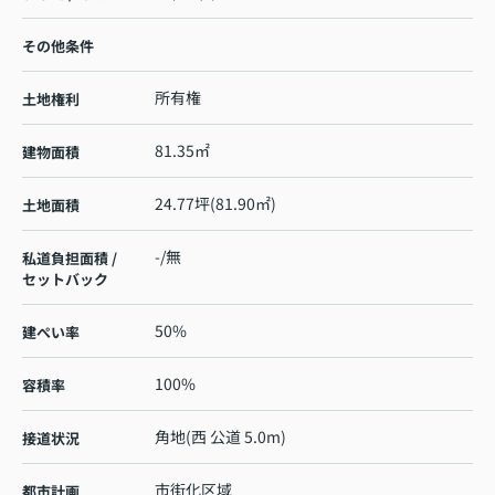
その他条件
所有権
土地権利
81.35㎡
建物面積
24.77坪(81.90㎡)
土地面積
-/無
私道負担面積 /
セットバック
50%
建ぺい率
100%
容積率
角地(西 公道 5.0m)
接道状況
市街化区域
都市計画