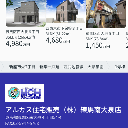
西東京市下保谷３丁目
練馬区西大泉６丁目
練馬区西大泉５丁目
3LDK (61.22㎡)
3SLDK (266.41㎡)
4,680
5DK (73.84㎡)
3
4,980
万円
1,450
万円
万円
新座市栄2丁目 新築一戸建 西武池袋線 大泉学園
1号棟
アルカス住宅販売（株）練馬南大泉店
東京都練馬区南大泉４丁目54-4
FAX:03-5947-5768