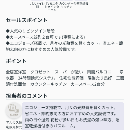
バストイレ
TVモニタ
カウンター
浴室乾燥機
別
付きインタ
キッチン
ーホン
セールスポイント
◆人気のリビングイン階段
◆カースペース並列２台可です(車種による)
◆エコジョーズ搭載で、月々の光熱費を賢くカット。省エネ・節
約志向の方におすすめの人気設備です。
ポイント
全居室洋室
クロゼット
スーパーが近い
南面バルコニー
浄
水器
24時間換気システム
住宅性能評価
陽当たり良好
三面
鏡付洗面台
カウンターキッチン
カースペース2台分
担当者のコメント
エコジョーズ搭載で、月々の光熱費を賢くカット。
省エネ・節約志向の方におすすめの人気設備です。
雨の日や湿気,花粉が多い日もお洗濯の強い味方、浴
アルカス住
室乾燥機付きのバスルーム。
宅販売株式