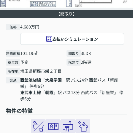
【間取り】
4,680万円
価格
支払いシミュレーション
101.19㎡
3LDK
建物面積
間取り
予定
2階建
築年数
階建て
埼玉県
新座市
栄
２丁目
所在地
西武池袋線
「
大泉学園
」駅 バス24分 西武バス「新座
交通
栄」 停歩6分
東武東上線
「
朝霞
」駅 バス18分 西武バス「新座栄」 停
歩6分
物件の特徴