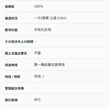
100%
容積率
一方(南東 公道 4.0m)
接道状況
市街化区域
都市計画
-
その他法令上の制限
不要
国土法届出要否
第一種低層住居専用
用途地域
宅地 / -
地目 / 地勢
-
管理組合有無
仲介
取引態様