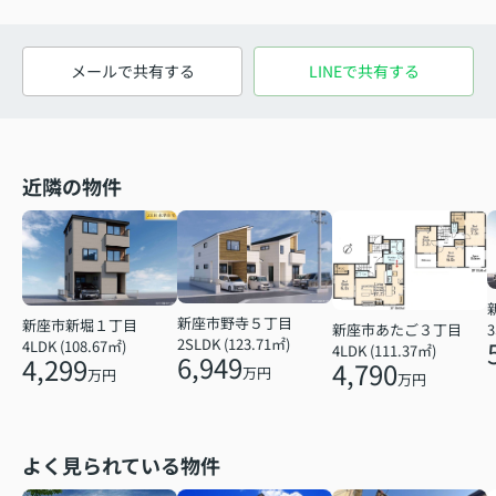
メールで共有する
LINEで共有する
近隣の物件
新座市野寺５丁目
新座市新堀１丁目
3
新座市あたご３丁目
2SLDK (123.71㎡)
4LDK (108.67㎡)
4LDK (111.37㎡)
6,949
4,299
4,790
万円
万円
万円
よく見られている物件