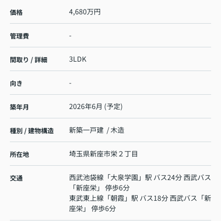
4,680万円
価格
-
管理費
3LDK
間取り / 詳細
-
向き
2026年6月 (予定)
築年月
新築一戸建 / 木造
種別 / 建物構造
埼玉県
新座市
栄
２丁目
所在地
西武池袋線
「
大泉学園
」駅 バス24分 西武バス
交通
「新座栄」 停歩6分
東武東上線
「
朝霞
」駅 バス18分 西武バス「新
座栄」 停歩6分