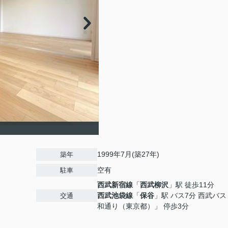
1999年7月(築27年)
築年
空有
駐車
西武新宿線
「
西武柳沢
」駅 徒歩11分
西武池袋線
「
保谷
」駅 バス7分 西武バ
交通
和通り（東京都）」 停歩3分