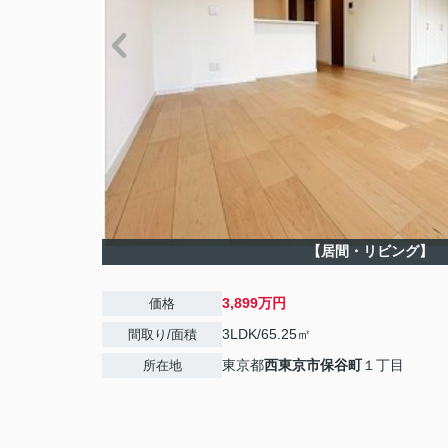
【居間・リビング】
3,899万円
価格
3LDK/65.25㎡
間取り/面積
東京都
西東京市
保谷町
１丁目
所在地