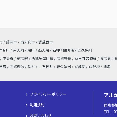
市
/
藤岡市
/
東大和市
/
武蔵野市
向台町
/
南大泉
/
泉町
/
西大泉
/
石神
/
関町南
/
芝久保町
/
中央線
/
総武線
/
西武多摩川線
/
武蔵野線
/
京王井の頭線
/
東武東上
田無
/
西武柳沢
/
保谷
/
上石神井
/
東久留米
/
武蔵関
/
武蔵境
/
清瀬
プライバシーポリシー
アル
利用規約
東京都
TEL：01
お問い合わせ