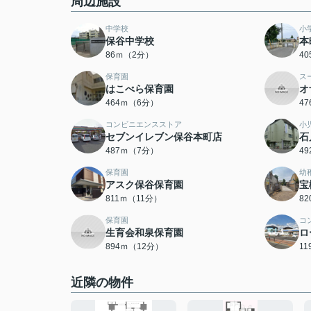
周辺施設
中学校
小
保谷中学校
本
86ｍ（2分）
4
保育園
ス
はこべら保育園
オ
464ｍ（6分）
4
コンビニエンスストア
小
セブンイレブン保谷本町店
石
487ｍ（7分）
4
保育園
幼
アスク保谷保育園
宝
811ｍ（11分）
8
保育園
コ
生育会和泉保育園
ロ
894ｍ（12分）
1
近隣の物件