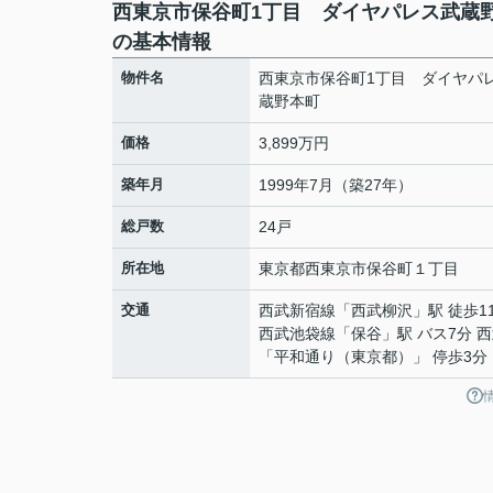
西東京市保谷町1丁目 ダイヤパレス武蔵
の基本情報
物件名
西東京市保谷町1丁目 ダイヤパ
蔵野本町
価格
3,899万円
築年月
1999年7月（築27年）
総戸数
24戸
所在地
東京都
西東京市
保谷町
１丁目
交通
西武新宿線
「
西武柳沢
」駅 徒歩1
西武池袋線
「
保谷
」駅 バス7分 
「平和通り（東京都）」 停歩3分