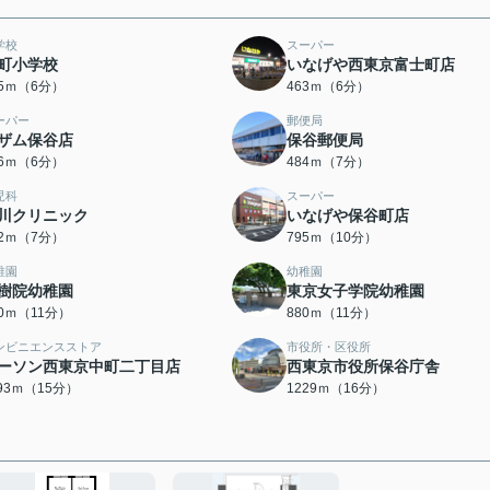
学校
スーパー
町小学校
いなげや西東京富士町店
05ｍ（6分）
463ｍ（6分）
ーパー
郵便局
ザム保谷店
保谷郵便局
76ｍ（6分）
484ｍ（7分）
児科
スーパー
川クリニック
いなげや保谷町店
92ｍ（7分）
795ｍ（10分）
稚園
幼稚園
樹院幼稚園
東京女子学院幼稚園
20ｍ（11分）
880ｍ（11分）
ンビニエンスストア
市役所・区役所
ーソン西東京中町二丁目店
西東京市役所保谷庁舎
193ｍ（15分）
1229ｍ（16分）