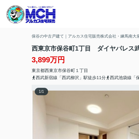
保谷の中古戸建て｜アルカス住宅販売株式会社・練馬南大
西東京市保谷町1丁目 ダイヤパレス
3,899万円
東京都
西東京市
保谷町
１丁目
西武新宿線「西武柳沢」駅徒歩11分
西武池袋線「
1
/
1