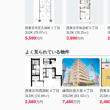
西東京市芝久保町１丁目
西東京市保谷町５丁目
3LDK (75.07㎡)
3LDK (78.15㎡)
3
5,599
3,990
2
万円
万円
よく見られている物件
西東京市西原町４丁目
練馬区南大泉４丁目
西東京
3LDK (74.49㎡)
3SLDK (81.02㎡)
2LDK 
2,680
7,480
2,48
万円
万円