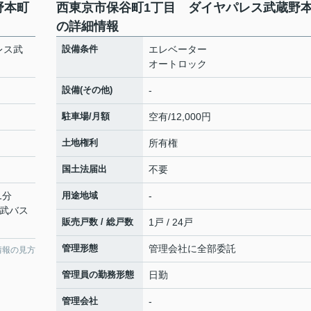
野本町
西東京市保谷町1丁目 ダイヤパレス武蔵野
の詳細情報
レス武
設備条件
エレベーター
オートロック
設備(その他)
-
駐車場/月額
空有/12,000円
土地権利
所有権
国土法届出
不要
1分
用途地域
-
西武バス
販売戸数 / 総戸数
1戸 / 24戸
管理形態
管理会社に全部委託
情報の見方
管理員の勤務形態
日勤
管理会社
-