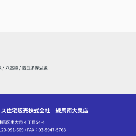
線
/
八高線
/
西武多摩湖線
カス住宅販売株式会社 練馬南大泉店
練馬区南大泉４丁目54-4
20-991-669 / FAX：03-5947-5768