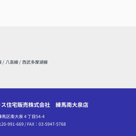
線
/
八高線
/
西武多摩湖線
カス住宅販売株式会社 練馬南大泉店
練馬区南大泉４丁目54-4
20-991-669 / FAX：03-5947-5768