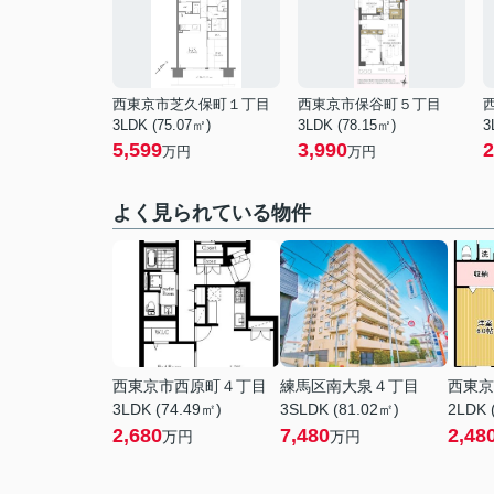
西東京市芝久保町１丁目
西東京市保谷町５丁目
3LDK (75.07㎡)
3LDK (78.15㎡)
3
5,599
3,990
2
万円
万円
よく見られている物件
西東京市西原町４丁目
練馬区南大泉４丁目
西東京
3LDK (74.49㎡)
3SLDK (81.02㎡)
2LDK 
2,680
7,480
2,48
万円
万円