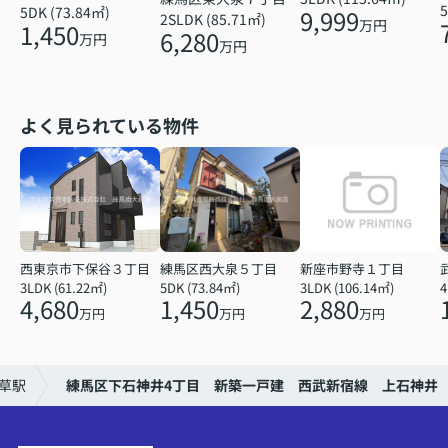
5
5DK (73.84㎡)
9,999
2SLDK (85.71㎡)
万円
1,450
6,280
万円
万円
よく見られている物件
西東京市下保谷３丁目
練馬区西大泉５丁目
新座市野寺１丁目
3LDK (61.22㎡)
5DK (73.84㎡)
3LDK (106.14㎡)
4
4,680
1,450
2,880
万円
万円
万円
草駅
練馬区下石神井4丁目 新築一戸建 西武新宿線 上石神井