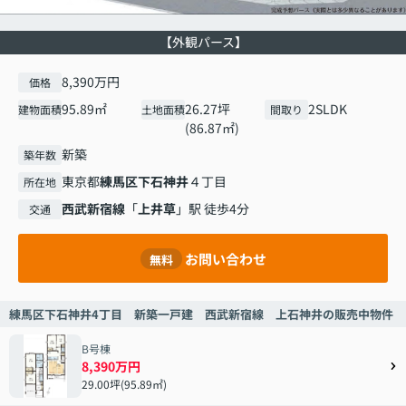
【外観パース】
8,390万円
価格
95.89㎡
26.27坪
2SLDK
建物面積
土地面積
間取り
(86.87㎡)
新築
築年数
東京都
練馬区
下石神井
４丁目
所在地
西武新宿線
「
上井草
」駅 徒歩4分
交通
お問い合わせ
無料
練馬区下石神井4丁目 新築一戸建 西武新宿線 上石神井の販売中物件
B号棟
8,390万円
29.00坪(95.89㎡)