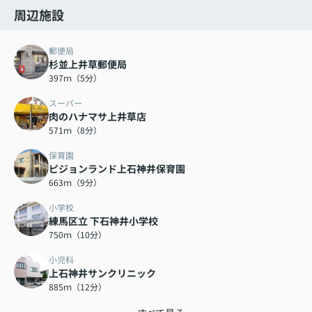
周辺施設
郵便局
杉並上井草郵便局
397ｍ（5分）
スーパー
肉のハナマサ上井草店
571ｍ（8分）
保育園
ピジョンランド上石神井保育園
663ｍ（9分）
小学校
練馬区立 下石神井小学校
750ｍ（10分）
小児科
上石神井サンクリニック
885ｍ（12分）