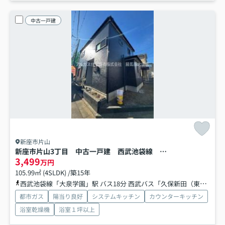
中古一戸建
新座市片山
新座市片山3丁目 中古一戸建 西武池袋線 大泉学園
3,499
万円
105.99㎡ (4SLDK) /築15年
西武池袋線「大泉学園」駅 バス18分 西武バス「久保新田（東京都）」 停歩11分
都市ガス
陽当り良好
システムキッチン
カウンターキッチン
浴室乾燥機
浴室１坪以上