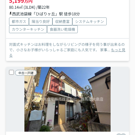
5,199
万円
80.14㎡ (3LDK) /築22年
西武池袋線「ひばりヶ丘」駅 徒歩18分
都市ガス
陽当り良好
収納豊富
システムキッチン
カウンターキッチン
食器洗い乾燥機
対面式キッチンはお料理をしながらリビングの様子を伺う事が出来るの
で、小さなお子様がいらっしゃるご家庭にも人気です。 家事...
もっと見
る
中古一戸建