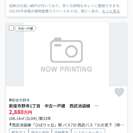
収納力の高い納戸が付いており、多くの荷物もキレイに整頓できます。
105.99平米程の建物面積でスペースも十分。常に一定の...
もっと見る
中古一戸建
新座市野寺
新座市野寺1丁目 中古一戸建 西武池袋線 ひばりが丘
2,880
万円
106.14㎡ (3LDK) /築33年
西武池袋線「ひばりヶ丘」駅 バス7分 西武バス「火の見下（埼玉県）」 停歩4分
都市ガス
陽当り良好
収納豊富
システムキッチン