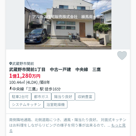
武蔵野市関前
武蔵野市関前1丁目 中古一戸建 中央線 三鷹
1
1,280
億
万円
100.44㎡ (4LDK) /築8年
中央線「三鷹」駅 徒歩16分
駐車2台可
都市ガス
陽当り良好
収納豊富
システムキッチン
浴室乾燥機
南側隣地通路、北側道路につき、通風・陽当たり良好。 対面式キッチン
はお料理をしながらリビングの様子を伺う事が出来るので、...
もっと見
る