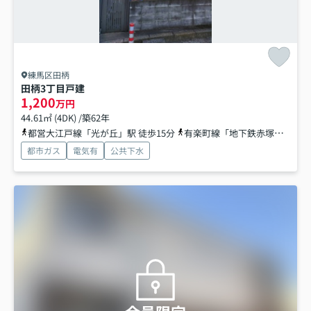
練馬区田柄
田柄3丁目戸建
1,200
万円
44.61㎡ (4DK) /築62年
都営大江戸線「光が丘」駅 徒歩15分
有楽町線「地下鉄赤塚」駅 徒歩16分
都市ガス
電気有
公共下水