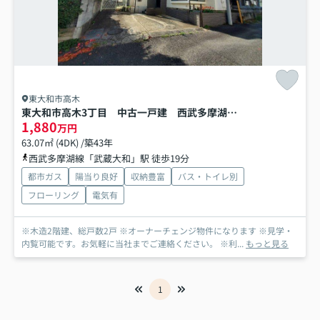
東大和市高木
東大和市高木3丁目 中古一戸建 西武多摩湖線 武蔵大和
1,880
万円
63.07㎡ (4DK) /築43年
西武多摩湖線「武蔵大和」駅 徒歩19分
都市ガス
陽当り良好
収納豊富
バス・トイレ別
フローリング
電気有
※木造2階建、総戸数2戸 ※オーナーチェンジ物件になります ※見学・
内覧可能です。お気軽に当社までご連絡ください。 ※利...
もっと見る
1