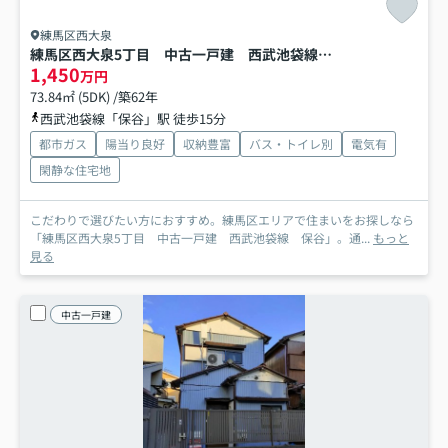
練馬区西大泉
練馬区西大泉5丁目 中古一戸建 西武池袋線 保谷
1,450
万円
73.84㎡ (5DK) /築62年
西武池袋線「保谷」駅 徒歩15分
都市ガス
陽当り良好
収納豊富
バス・トイレ別
電気有
閑静な住宅地
こだわりで選びたい方におすすめ。練馬区エリアで住まいをお探しなら
「練馬区西大泉5丁目 中古一戸建 西武池袋線 保谷」。通...
もっと
見る
中古一戸建