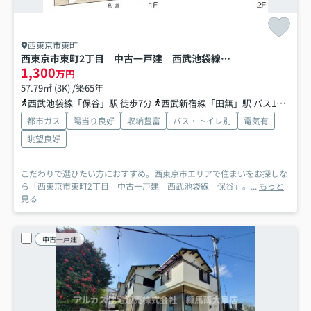
西東京市東町
西東京市東町2丁目 中古一戸建 西武池袋線 保谷
1,300
万円
57.79㎡ (3K) /築65年
西武池袋線「保谷」駅 徒歩7分
西武新宿線「田無」駅 バス11分 西武バス「東町三丁目（西東京市）」 停歩4分
都市ガス
陽当り良好
収納豊富
バス・トイレ別
電気有
眺望良好
こだわりで選びたい方におすすめ。西東京市エリアで住まいをお探しな
ら「西東京市東町2丁目 中古一戸建 西武池袋線 保谷」。...
もっと
見る
中古一戸建