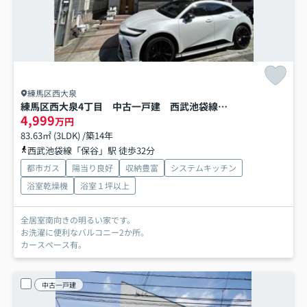
練馬区西大泉
練馬区西大泉4丁目 中古一戸建 西武池袋線 保谷
4,999
万円
83.63㎡ (3LDK) /築14年
西武池袋線「保谷」駅 徒歩32分
都市ガス
陽当り良好
収納豊富
システムキッチン
浴室乾燥機
浴室１坪以上
全居室南向きの明るい家です。
お洗濯に便利なバルコニー2か所。
カースペース有。
中古一戸建