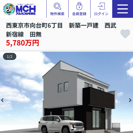
物件検索
会員登録
ログイン
西東京市向台町6丁目 新築一戸建 西武
新宿線 田無
5,780万円
1
/
2