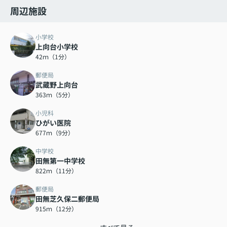
周辺施設
小学校
上向台小学校
42ｍ（1分）
郵便局
武蔵野上向台
363ｍ（5分）
小児科
ひがい医院
677ｍ（9分）
中学校
田無第一中学校
822ｍ（11分）
郵便局
田無芝久保二郵便局
915ｍ（12分）