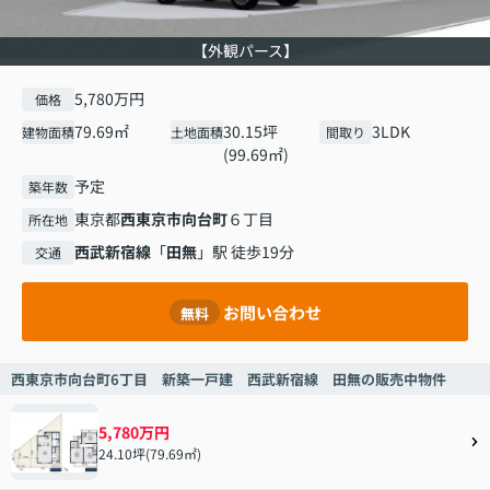
【外観パース】
5,780万円
価格
79.69㎡
30.15坪
3LDK
建物面積
土地面積
間取り
(99.69㎡)
予定
築年数
東京都
西東京市
向台町
６丁目
所在地
西武新宿線
「
田無
」駅 徒歩19分
交通
お問い合わせ
無料
西東京市向台町6丁目 新築一戸建 西武新宿線 田無の販売中物件
5,780万円
24.10坪(79.69㎡)