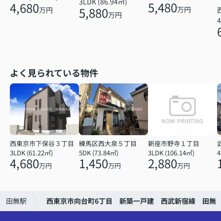
3LDK (86.94㎡)
5,480
4,680
5,880
万円
万円
万円
4
よく見られている物件
西東京市下保谷３丁目
練馬区西大泉５丁目
新座市野寺１丁目
3LDK (61.22㎡)
5DK (73.84㎡)
3LDK (106.14㎡)
4
4,680
1,450
2,880
万円
万円
万円
田無駅
西東京市向台町6丁目 新築一戸建 西武新宿線 田無