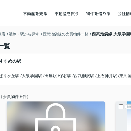
不動産を売る
不動産を買う
物件を借りる
会社情
西武池袋線 大泉学
泉店
沿線・駅から探す
西武池袋線の売買物件一覧
一覧
すすめの駅
ばりヶ丘駅
/
大泉学園駅
/
田無駅
/
保谷駅
/
西武柳沢駅
/
上石神井駅
/
東久
（会員物件 6件）
新