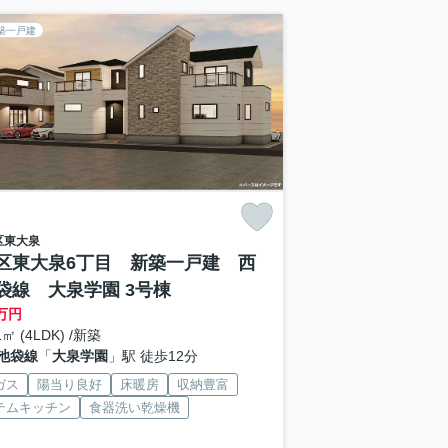
築一戸建
区
東大泉
区東大泉6丁目 新築一戸建 西
袋線 大泉学園 3号棟
万円
1㎡ (4LDK) /新築
池袋線
「
大泉学園
」駅 徒歩12分
ガス
陽当り良好
床暖房
収納豊富
テムキッチン
食器洗い乾燥機