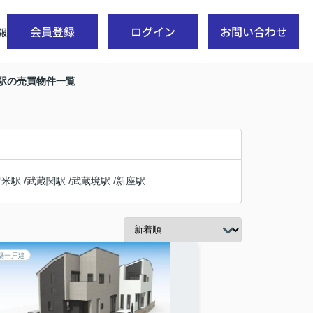
会員登録
ログイン
お問い合わせ
報
園駅の売買物件一覧
留米駅
/
武蔵関駅
/
武蔵境駅
/
新座駅
築一戸建