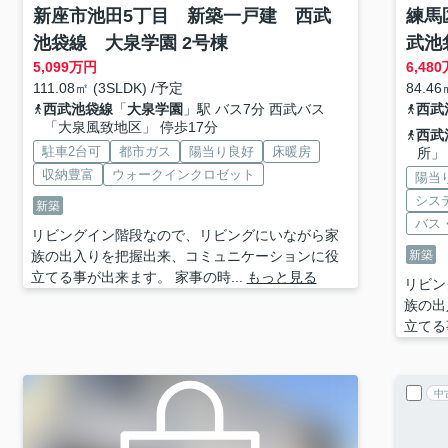
新座市池田5丁目 新築一戸建 西武
練馬
池袋線 大泉学園 2号棟
武池
5,099
万円
6,480
111.08㎡ (3SLDK) /予定
84.46
西武池袋線
「
大泉学園
」駅 バス7分 西武バス
西武
「大泉風致地区」 停歩17分
西武
駐車2台可
都市ガス
陽当り良好
床暖房
所」
収納豊富
ウォークインクロゼット
陽当
シス
新築
バス
リビングイン階段なので、リビングにいながら家
族の出入りを把握出来、コミュニケーションに役
新築
立てる事が出来ます。 家事の時...
もっと見る
リビン
族の出
立てる
中