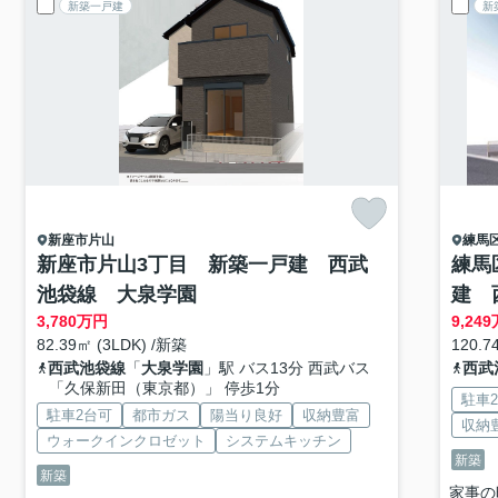
新築一戸建
新
新座市
片山
練馬
新座市片山3丁目 新築一戸建 西武
練馬
池袋線 大泉学園
建 
3,780
万円
9,249
82.39㎡ (3LDK) /新築
120.7
西武池袋線
「
大泉学園
」駅 バス13分 西武バス
西武
「久保新田（東京都）」 停歩1分
駐車
駐車2台可
都市ガス
陽当り良好
収納豊富
収納
ウォークインクロゼット
システムキッチン
新築
新築
家事の