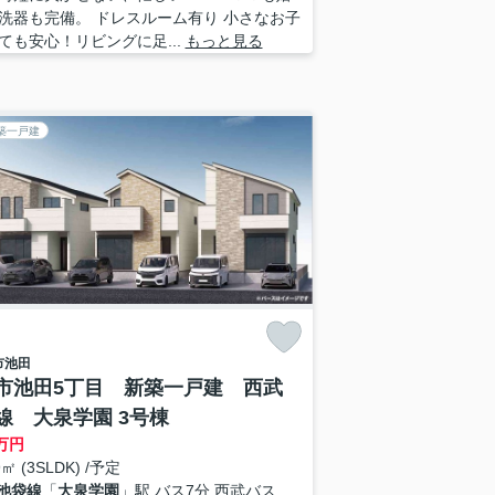
洗器も完備。 ドレスルーム有り 小さなお子
ても安心！リビングに足...
もっと見る
築一戸建
市
池田
市池田5丁目 新築一戸建 西武
線 大泉学園 3号棟
万円
9㎡ (3SLDK) /予定
池袋線
「
大泉学園
」駅 バス7分 西武バス