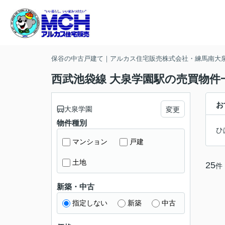
保谷の中古戸建て｜アルカス住宅販売株式会社・練馬南大
西武池袋線 大泉学園駅の売買物件
お
大泉学園
変更
物件種別
ひ
マンション
戸建
土地
25
件
新築・中古
指定しない
新築
中古