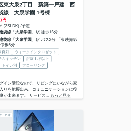
区東大泉2丁目 新築一戸建 西
袋線 大泉学園 1号棟
万円
㎡ (2SLDK) /予定
池袋線
「
大泉学園
」駅 徒歩16分
池袋線
「
大泉学園
」駅 バス3分 「東映撮影
 停歩3分
り良好
ウォークインクロゼット
テムキッチン
浴室１坪以上
・トイレ別
フローリング
グイン階段なので、リビングにいながら家
入りを把握出来、コミュニケーションに役
事が出来ます。 サービス...
もっと見る
古一戸建