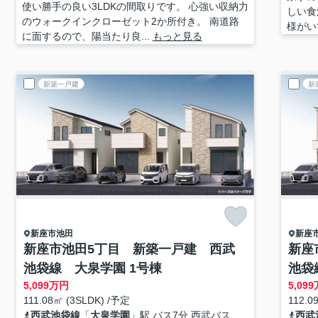
使い勝手の良い3LDKの間取りです。 心強い収納力
しい食
のウォークインクローゼット2か所付き。 南道路
様がい
に面するので、陽当たり良...
もっと見る
新築一戸建
新
新座市
池田
新座
新座市池田5丁目 新築一戸建 西武
新座
池袋線 大泉学園 1号棟
池袋
5,099
万円
5,099
111.08㎡ (3SLDK) /予定
112.0
西武池袋線
「
大泉学園
」駅 バス7分 西武バス
西武