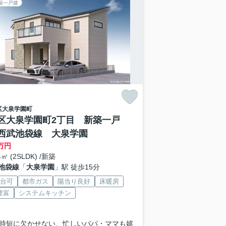
築一戸建
区
大泉学園町
区大泉学園町2丁目 新築一戸
西武池袋線 大泉学園
万円
4㎡ (2SLDK) /新築
池袋線
「
大泉学園
」駅 徒歩15分
2台可
都市ガス
陽当り良好
床暖房
豊富
システムキッチン
時短に欠かせない、忙しいパパ・ママも嬉