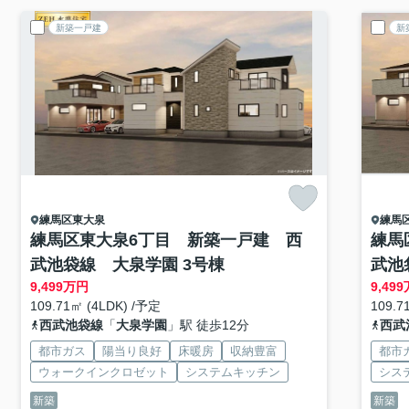
新築一戸建
新
練馬区
東大泉
練馬
練馬区東大泉6丁目 新築一戸建 西
練馬
武池袋線 大泉学園 3号棟
武池
9,499
万円
9,499
109.71㎡ (4LDK) /予定
109.7
西武池袋線
「
大泉学園
」駅 徒歩12分
西武
都市ガス
陽当り良好
床暖房
収納豊富
都市
ウォークインクロゼット
システムキッチン
シス
新築
新築