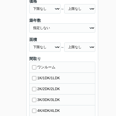
価格
～
築年数
面積
～
間取り
ワンルーム
1K/1DK/1LDK
2K/2DK/2LDK
3K/3DK/3LDK
4K/4DK/4LDK