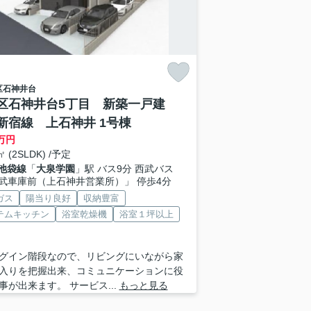
区
石神井台
区石神井台5丁目 新築一戸建
新宿線 上石神井 1号棟
万円
㎡ (2SLDK) /予定
池袋線
「
大泉学園
」駅 バス9分 西武バス
武車庫前（上石神井営業所）」 停歩4分
ガス
陽当り良好
収納豊富
テムキッチン
浴室乾燥機
浴室１坪以上
グイン階段なので、リビングにいながら家
入りを把握出来、コミュニケーションに役
事が出来ます。 サービス...
もっと見る