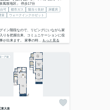
泉風致地区」 停歩17分
2台可
都市ガス
陽当り良好
床暖房
豊富
ウォークインクロゼット
グイン階段なので、リビングにいながら家
入りを把握出来、コミュニケーションに役
事が出来ます。 家事の時...
もっと見る
築一戸建
区
東大泉