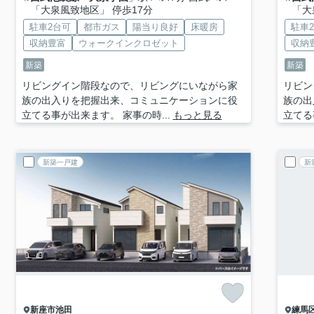
「大泉風致地区」 停歩17分
「大
駐車2台可
都市ガス
陽当り良好
床暖房
駐車
収納豊富
ウォークインクロゼット
収納
新築
新築
リビングイン階段なので、リビングにいながら家
リビン
族の出入りを把握出来、コミュニケーションに役
族の出
立てる事が出来ます。 家事の時...
もっと見る
立てる
新築一戸建
新
新座市
池田
練馬