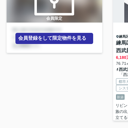
会員限定
練馬
会員登録をして限定物件を見る
練馬
西武
6,180
76.71
西武
「西
都市
シス
新築
リビン
族の出
立てる