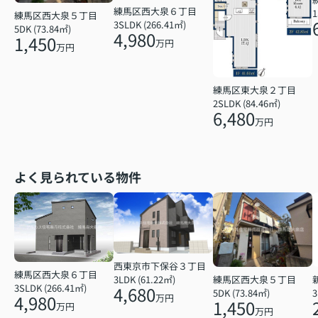
練馬区西大泉６丁目
1
練馬区西大泉５丁目
3SLDK (266.41㎡)
5DK (73.84㎡)
4,980
1,450
万円
万円
練馬区東大泉２丁目
2SLDK (84.46㎡)
6,480
万円
よく見られている物件
西東京市下保谷３丁目
練馬区西大泉６丁目
練馬区西大泉５丁目
3LDK (61.22㎡)
3SLDK (266.41㎡)
4,680
5DK (73.84㎡)
3
4,980
万円
1,450
万円
万円