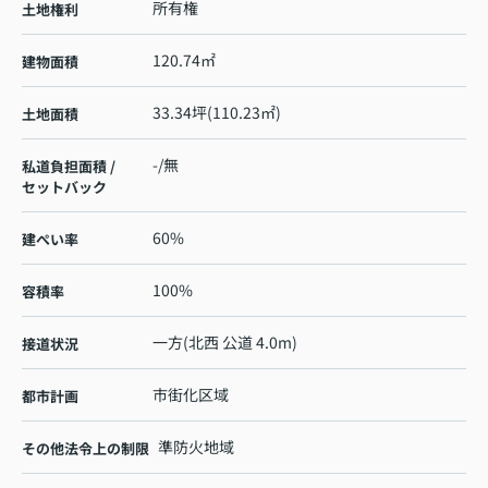
所有権
土地権利
120.74㎡
建物面積
33.34坪(110.23㎡)
土地面積
-/無
私道負担面積 /
セットバック
60%
建ぺい率
100%
容積率
一方(北西 公道 4.0m)
接道状況
市街化区域
都市計画
準防火地域
その他法令上の制限