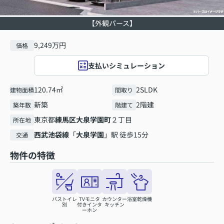
【外観パース】
9,249万円
価格
支払いシミュレーション
120.74㎡
2SLDK
建物面積
間取り
新築
2階建
築年数
階建て
東京都
練馬区
大泉学園町
２丁目
所在地
西武池袋線
「
大泉学園
」駅 徒歩15分
交通
物件の特徴
バストイレ
TVモニタ
カウンター
浴室乾燥機
別
付きインタ
キッチン
ーホン