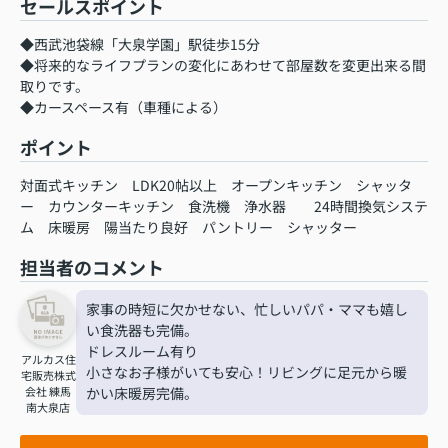
セールスポイント
◆西武池袋線「大泉学園」駅徒歩15分
◆将来的なライフプランの変化にあわせて部屋数を変更出来る間
取りです。
◆カースペース有（車種による）
ポイント
対面式キッチン
LDK20帖以上
オープンキッチン
シャッタ
ー
カウンターキッチン
食洗機
浄水器
24時間換気システ
ム
床暖房
陽当たり良好
パントリー
シャッター
担当者のコメント
家事の時短に欠かせない、忙しいパパ・ママも嬉し
い食洗器も完備。
ドレスルーム有り
アルカス住
小さなお子様がいても安心！リビングに足元から暖
宅販売株式
会社 練馬
かい床暖房完備。
南大泉店