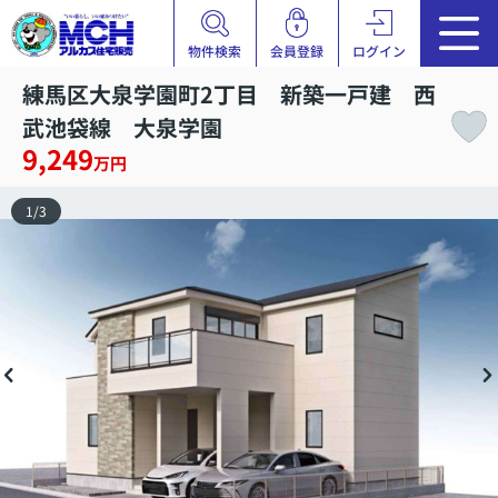
物件検索
会員登録
ログイン
練馬区大泉学園町2丁目 新築一戸建 西
武池袋線 大泉学園
9,249
万円
1
/
3