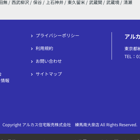
田無
/
西武柳沢
/
保谷
/
上石神井
/
東久留米
/
武蔵関
/
武蔵境
/
清瀬
プライバシーポリシー
アル
利用規約
東京都
TEL：01
お問い合わせ
会
サイトマップ
ス情報
Copyright アルカス住宅販売株式会社 練馬南大泉店 All Rights Reserved.