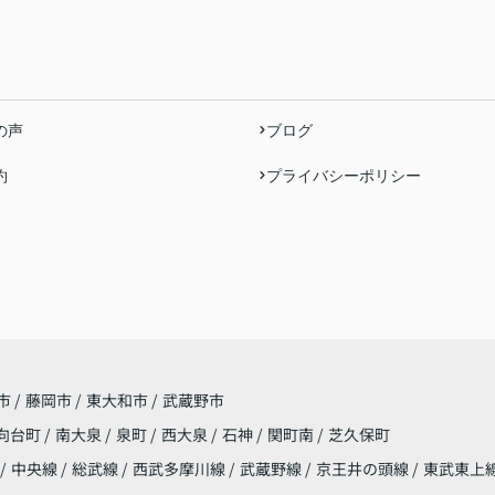
の声
ブログ
約
プライバシーポリシー
市
/
藤岡市
/
東大和市
/
武蔵野市
向台町
/
南大泉
/
泉町
/
西大泉
/
石神
/
関町南
/
芝久保町
/
中央線
/
総武線
/
西武多摩川線
/
武蔵野線
/
京王井の頭線
/
東武東上