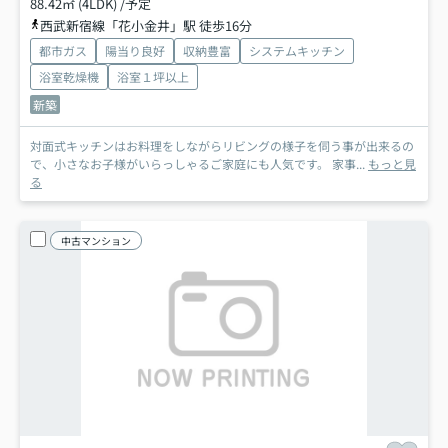
88.42㎡ (4LDK) /予定
西武新宿線「花小金井」駅 徒歩16分
都市ガス
陽当り良好
収納豊富
システムキッチン
浴室乾燥機
浴室１坪以上
新築
対面式キッチンはお料理をしながらリビングの様子を伺う事が出来るの
で、小さなお子様がいらっしゃるご家庭にも人気です。 家事...
もっと見
る
中古マンション