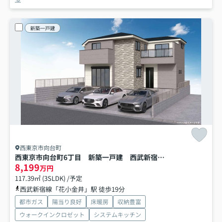
新築一戸建
西東京市向台町
西東京市向台町6丁目 新築一戸建 西武新宿線 花小金井
8,199
万円
117.39㎡ (3SLDK) /予定
西武新宿線「花小金井」駅 徒歩19分
都市ガス
陽当り良好
床暖房
収納豊富
ウォークインクロゼット
システムキッチン