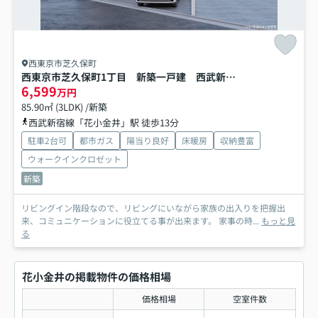
西東京市芝久保町
西東京市芝久保町1丁目 新築一戸建 西武新宿線 花小金井
6,599
万円
85.90㎡ (3LDK) /新築
西武新宿線「花小金井」駅 徒歩13分
駐車2台可
都市ガス
陽当り良好
床暖房
収納豊富
ウォークインクロゼット
新築
リビングイン階段なので、リビングにいながら家族の出入りを把握出
来、コミュニケーションに役立てる事が出来ます。 家事の時...
もっと見
る
花小金井の掲載物件の価格相場
価格相場
空室件数