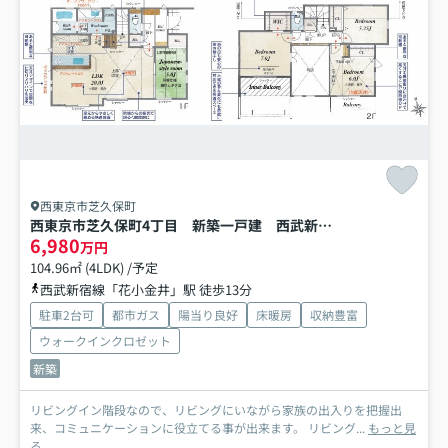
西東京市芝久保町
西東京市芝久保町4丁目 新築一戸建 西武新宿線 花小金井
6,980
万円
104.96㎡ (4LDK) /予定
西武新宿線「花小金井」駅 徒歩13分
駐車2台可
都市ガス
陽当り良好
床暖房
収納豊富
ウォークインクロゼット
新築
リビングイン階段なので、リビングにいながら家族の出入りを把握出
来、コミュニケーションに役立てる事が出来ます。 リビング...
もっと見
る