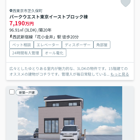
西東京市芝久保町
パークウエスト東京イーストブロック棟
7,190
万円
96.91㎡ (3LDK) /築20年
西武新宿線「花小金井」駅 徒歩20分
ペット相談
エレベーター
ディスポーザー
角部屋
24時間有人管理
オール電化
広々としたゆとりある室内が魅力的な、3LDKの物件です。15階建ての
オススメの建物がコチラです。管理人が毎日常駐している...
もっと見る
新築一戸建