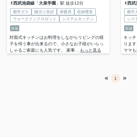
西武池袋線
「
大泉学園
」駅 徒歩12分
西武
都市ガス
陽当り良好
床暖房
収納豊富
都市
ウォークインクロゼット
システムキッチン
シス
新築
新築
対面式キッチンはお料理をしながらリビングの様
キッチ
子を伺う事が出来るので、小さなお子様がいらっ
ります
しゃるご家庭にも人気です。 家事...
もっと見る
ママも
1