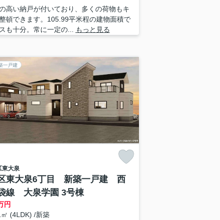
の高い納戸が付いており、多くの荷物もキ
整頓できます。105.99平米程の建物面積で
スも十分。常に一定の...
もっと見る
築一戸建
区
東大泉
区東大泉6丁目 新築一戸建 西
袋線 大泉学園 3号棟
万円
1㎡ (4LDK) /新築