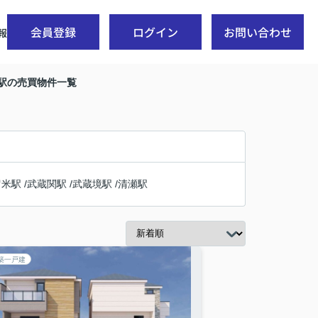
会員登録
ログイン
お問い合わせ
報
園駅の売買物件一覧
留米駅
/
武蔵関駅
/
武蔵境駅
/
清瀬駅
築一戸建