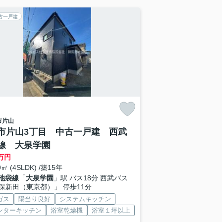
古一戸建
市
片山
市片山3丁目 中古一戸建 西武
線 大泉学園
万円
9㎡ (4SLDK) /築15年
池袋線
「
大泉学園
」駅 バス18分 西武バス
保新田（東京都）」 停歩11分
ガス
陽当り良好
システムキッチン
ンターキッチン
浴室乾燥機
浴室１坪以上