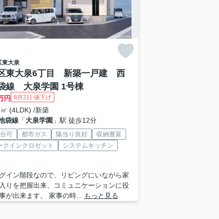
区
東大泉
区東大泉6丁目 新築一戸建 西
袋線 大泉学園 1号棟
8月2日 値下げ
万円
5㎡ (4LDK) /新築
池袋線
「
大泉学園
」駅 徒歩12分
2台可
都市ガス
陽当り良好
収納豊富
ークインクロゼット
システムキッチン
グイン階段なので、リビングにいながら家
入りを把握出来、コミュニケーションに役
事が出来ます。 家事の時...
もっと見る