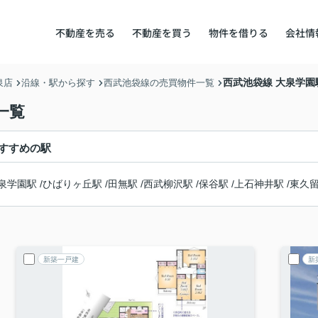
不動産を売る
不動産を買う
物件を借りる
会社情
西武池袋線 大泉学
泉店
沿線・駅から探す
西武池袋線の売買物件一覧
一覧
すすめの駅
泉学園駅
/
ひばりヶ丘駅
/
田無駅
/
西武柳沢駅
/
保谷駅
/
上石神井駅
/
東久
新築一戸建
新