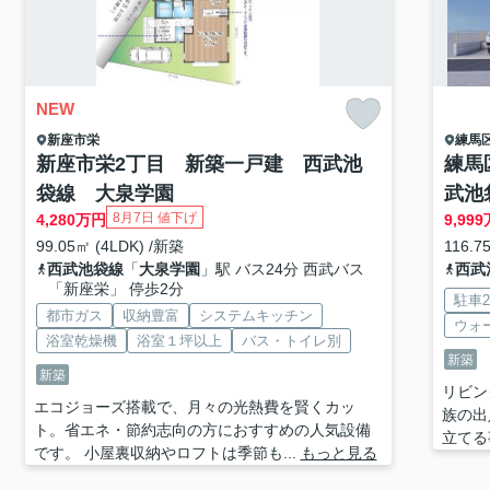
NEW
新座市
栄
練馬
新座市栄2丁目 新築一戸建 西武池
練馬
袋線 大泉学園
武池
8月7日 値下げ
4,280
万円
9,999
99.05㎡ (4LDK) /新築
116.7
西武池袋線
「
大泉学園
」駅 バス24分 西武バス
西武
「新座栄」 停歩2分
駐車
都市ガス
収納豊富
システムキッチン
ウォ
浴室乾燥機
浴室１坪以上
バス・トイレ別
新築
新築
リビン
エコジョーズ搭載で、月々の光熱費を賢くカッ
族の出
ト。省エネ・節約志向の方におすすめの人気設備
立てる
です。 小屋裏収納やロフトは季節も...
もっと見る