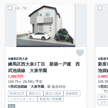
新築一戸建
中
練馬区
西大泉
新座
練馬区西大泉3丁目 新築一戸建 西
新座
武池袋線 大泉学園
池袋
7,390
万円
3,499
104.75㎡ (5LDK) /予定
105.9
西武池袋線
「
大泉学園
」駅 徒歩20分
西武
「久
駐車2台可
都市ガス
陽当り良好
収納豊富
都市
システムキッチン
食器洗い乾燥機
カウ
新築