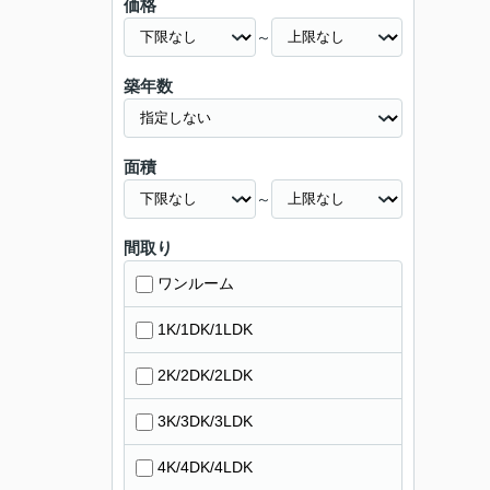
価格
～
築年数
面積
～
間取り
ワンルーム
1K/1DK/1LDK
2K/2DK/2LDK
3K/3DK/3LDK
4K/4DK/4LDK