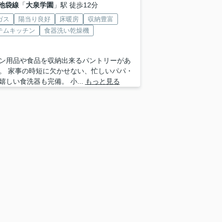
池袋線
「
大泉学園
」駅 徒歩12分
ガス
陽当り良好
床暖房
収納豊富
テムキッチン
食器洗い乾燥機
ン用品や食品を収納出来るパントリーがあ
。 家事の時短に欠かせない、忙しいパパ・
嬉しい食洗器も完備。 小...
もっと見る