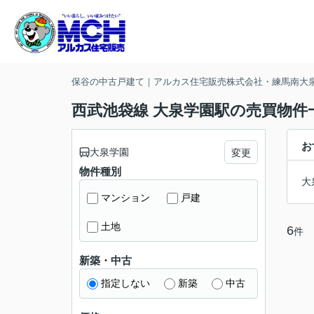
保谷の中古戸建て｜アルカス住宅販売株式会社・練馬南大
西武池袋線 大泉学園駅の売買物件
お
大泉学園
変更
物件種別
大
マンション
戸建
土地
6
件
新築・中古
指定しない
新築
中古