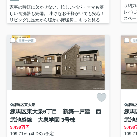
収納力
家事の時短に欠かせない、忙しいパパ・ママも嬉
レイに
しい食洗器も完備。 小さなお子様がいても安心！
スペー
リビングに足元から暖かい床暖房...
もっと見る
新築一戸建
新
練馬区
東大泉
練馬
練馬区東大泉6丁目 新築一戸建 西
練馬
武池袋線 大泉学園 3号棟
武池
9,499
万円
9,499
109.71㎡ (4LDK) /予定
109.7