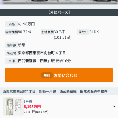
【外観パース】
6,198万円
価格
80.72㎡
30.7坪
3LDK
建物面積
土地面積
間取り
(101.51㎡)
新築
築年数
東京都
西東京市
向台町
４丁目
所在地
西武新宿線
「
田無
」駅 徒歩16分
交通
お問い合わせ
無料
西東京市向台町4丁目 新築一戸建 西武新宿線 田無の販売中物件
1号棟
6,198万円
24.41坪(80.72㎡)