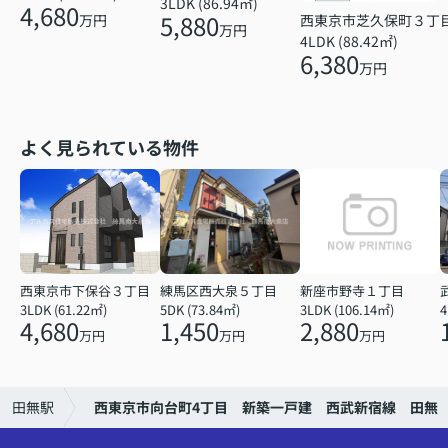
3LDK (86.94㎡)
4,680
5,880
万円
西東京市芝久保町３丁
万円
4LDK (88.42㎡)
6,380
万円
よく見られている物件
西東京市下保谷３丁目
練馬区西大泉５丁目
新座市野寺１丁目
3LDK (61.22㎡)
5DK (73.84㎡)
3LDK (106.14㎡)
4
4,680
1,450
2,880
万円
万円
万円
田無駅
西東京市向台町4丁目 新築一戸建 西武新宿線 田無