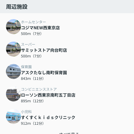
周辺施設
ホームセンター
コジマNEW西東京店
500ｍ（7分）
スーパー
サミットストア向台町店
500ｍ（7分）
保育園
アスクたなし南町保育園
843ｍ（11分）
コンビニエンスストア
ローソン西東京南町五丁目店
895ｍ（12分）
小児科
すくすくｋｉｄｓクリニック
912ｍ（12分）