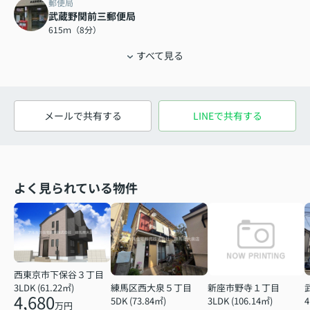
郵便局
武蔵野関前三郵便局
615ｍ（8分）
すべて見る
メールで共有する
LINEで共有する
よく見られている物件
西東京市下保谷３丁目
練馬区西大泉５丁目
新座市野寺１丁目
3LDK (61.22㎡)
4,680
5DK (73.84㎡)
3LDK (106.14㎡)
4
万円