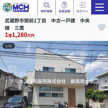
物件検索
会員登録
ログイン
武蔵野市関前1丁目 中古一戸建 中央
線 三鷹
1
1,280
億
万円
1
/
15