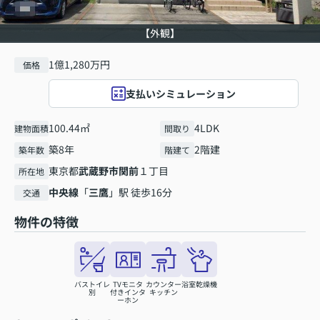
【外観】
1億1,280万円
価格
支払いシミュレーション
100.44㎡
4LDK
建物面積
間取り
築8年
2階建
築年数
階建て
東京都
武蔵野市
関前
１丁目
所在地
中央線
「
三鷹
」駅 徒歩16分
交通
物件の特徴
バストイレ
TVモニタ
カウンター
浴室乾燥機
別
付きインタ
キッチン
ーホン