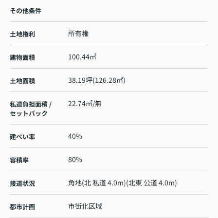
その他条件
所有権
土地権利
100.44㎡
建物面積
38.19坪(126.28㎡)
土地面積
22.74㎡/無
私道負担面積 /
セットバック
40%
建ぺい率
80%
容積率
角地(北 私道 4.0m)(北東 公道 4.0m)
接道状況
市街化区域
都市計画