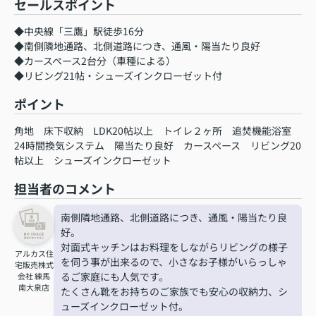
セールスポイント
◆中央線「三鷹」駅徒歩16分
◆南側隣地通路、北側道路につき、通風・陽当たり良好
◆カースペース2台分（車種による）
◆リビング21帖・シューズインクローゼット付
ポイント
角地
床下収納
LDK20帖以上
トイレ２ヶ所
追焚機能浴室
24時間換気システム
陽当たり良好
カースペース
リビング20
帖以上
シューズインクローゼット
担当者のコメント
南側隣地通路、北側道路につき、通風・陽当たり良
好。
対面式キッチンはお料理をしながらリビングの様子
アルカス住
を伺う事が出来るので、小さなお子様がいらっしゃ
宅販売株式
るご家庭にも人気です。
会社 練馬
南大泉店
たくさん靴をお持ちのご家族でも安心の収納力、シ
ューズインクローゼット付。