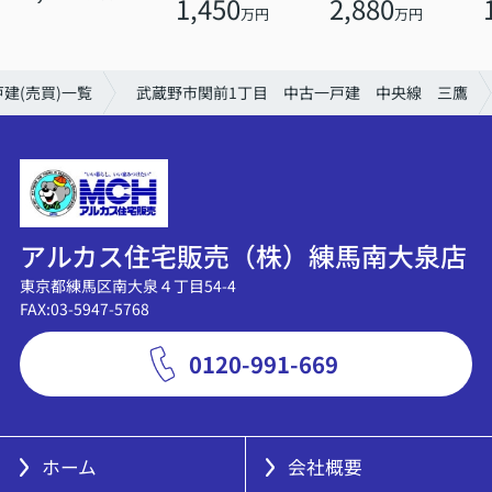
1,450
2,880
万円
万円
建(売買)一覧
武蔵野市関前1丁目 中古一戸建 中央線 三鷹
アルカス住宅販売（株）練馬南大泉店
東京都練馬区南大泉４丁目54-4
FAX:03-5947-5768
0120-991-669
ホーム
会社概要