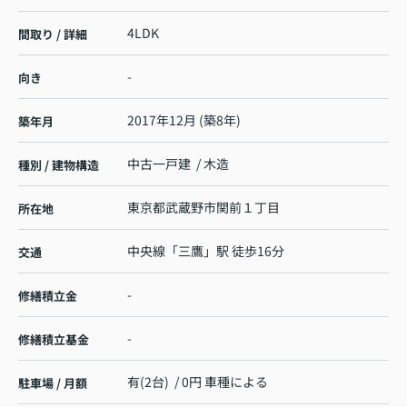
4LDK
間取り / 詳細
-
向き
2017年12月 (築8年)
築年月
中古一戸建 / 木造
種別 / 建物構造
東京都
武蔵野市
関前
１丁目
所在地
中央線
「
三鷹
」駅 徒歩16分
交通
-
修繕積立金
-
修繕積立基金
有(2台) / 0円 車種による
駐車場 / 月額