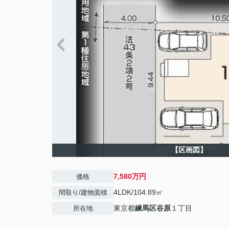
【区画図】
7,580万円
価格
4LDK/104.89㎡
間取り/建物面積
東京都
練馬区
谷原
１丁目
所在地