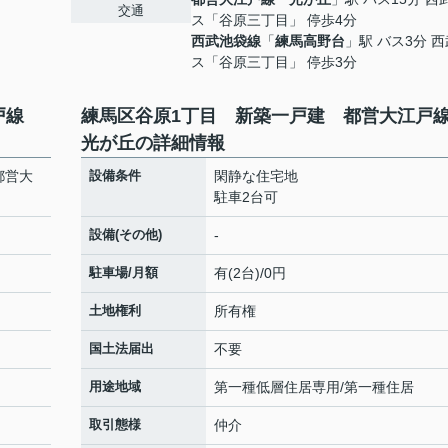
交通
ス「谷原三丁目」 停歩4分
西武池袋線
「
練馬高野台
」駅 バス3分 
ス「谷原三丁目」 停歩3分
江戸線
練馬区谷原1丁目 新築一戸建 都営大江
光が丘の詳細情報
都営大
設備条件
閑静な住宅地
駐車2台可
設備(その他)
-
駐車場/月額
有(2台)/0円
土地権利
所有権
国土法届出
不要
用途地域
第一種低層住居専用/第一種住居
取引態様
仲介