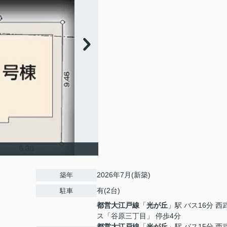
2026年7月(新築)
築年
有(2台)
駐車
都営大江戸線
「
光が丘
」駅 バス16分 西
ス「谷原三丁目」 停歩4分
都営大江戸線
「
光が丘
」駅 バス15分 西