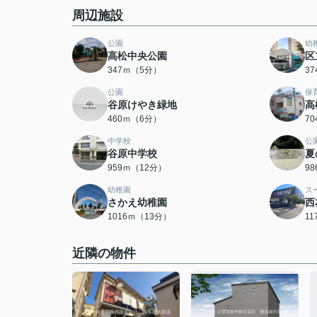
周辺施設
公園
幼
高松中央公園
区
347ｍ（5分）
3
公園
保
谷原けやき緑地
高
460ｍ（6分）
7
中学校
公
谷原中学校
夏
959ｍ（12分）
9
幼稚園
ス
さかえ幼稚園
西
1016ｍ（13分）
1
近隣の物件