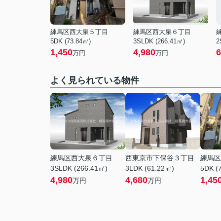
練馬区西大泉５丁目
練馬区西大泉６丁目
5DK (73.84㎡)
3SLDK (266.41㎡)
2
1,450
4,980
6
万円
万円
よく見られている物件
練馬区西大泉６丁目
西東京市下保谷３丁目
練馬区
3SLDK (266.41㎡)
3LDK (61.22㎡)
5DK (
4,980
4,680
1,45
万円
万円