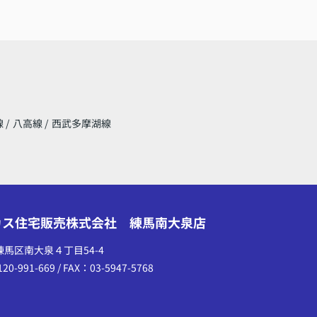
線
/
八高線
/
西武多摩湖線
カス住宅販売株式会社 練馬南大泉店
練馬区南大泉４丁目54-4
20-991-669 / FAX：03-5947-5768