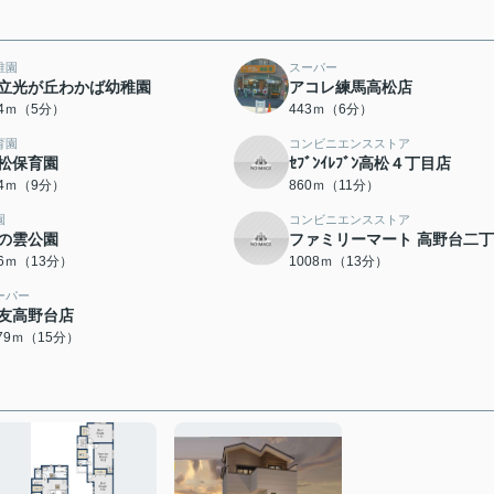
稚園
スーパー
立光が丘わかば幼稚園
アコレ練馬高松店
74ｍ（5分）
443ｍ（6分）
育園
コンビニエンスストア
松保育園
ｾﾌﾞﾝｲﾚﾌﾞﾝ高松４丁目店
04ｍ（9分）
860ｍ（11分）
園
コンビニエンスストア
の雲公園
ファミリーマート 高野台二
86ｍ（13分）
1008ｍ（13分）
ーパー
友高野台店
179ｍ（15分）