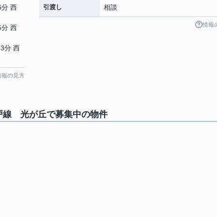
6分 西
引渡し
相談
情報
5分 西
3分 西
情報の見方
戸線 光が丘で募集中の物件