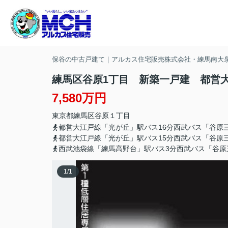
保谷の中古戸建て｜アルカス住宅販売株式会社・練馬南大
練馬区谷原1丁目 新築一戸建 都営
7,580万円
東京都
練馬区
谷原
１丁目
都営大江戸線「光が丘」駅バス16分西武バス「谷原
都営大江戸線「光が丘」駅バス15分西武バス「谷原
西武池袋線「練馬高野台」駅バス3分西武バス「谷原
1
/
1