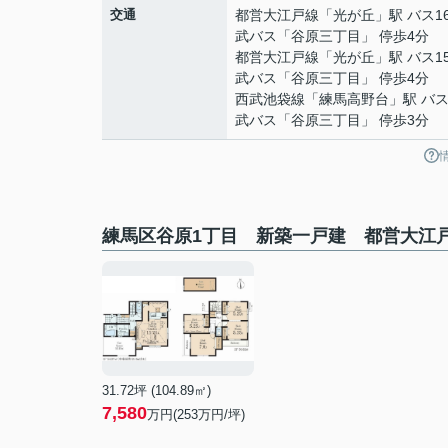
交通
都営大江戸線
「
光が丘
」駅 バス1
武バス「谷原三丁目」 停歩4分
都営大江戸線
「
光が丘
」駅 バス1
武バス「谷原三丁目」 停歩4分
西武池袋線
「
練馬高野台
」駅 バス
武バス「谷原三丁目」 停歩3分
練馬区谷原1丁目 新築一戸建 都営大江
31.72坪 (104.89㎡)
7,580
万円(253万円/坪)