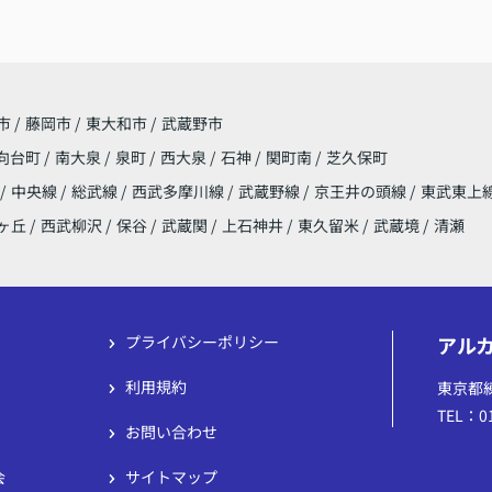
市
/
藤岡市
/
東大和市
/
武蔵野市
向台町
/
南大泉
/
泉町
/
西大泉
/
石神
/
関町南
/
芝久保町
/
中央線
/
総武線
/
西武多摩川線
/
武蔵野線
/
京王井の頭線
/
東武東上
ヶ丘
/
西武柳沢
/
保谷
/
武蔵関
/
上石神井
/
東久留米
/
武蔵境
/
清瀬
プライバシーポリシー
アル
利用規約
東京都
TEL：01
お問い合わせ
会
サイトマップ