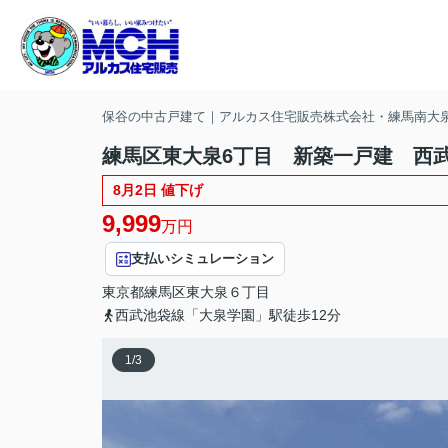
保谷の中古戸建て｜アルカス住宅販売株式会社・練馬南大
練馬区東大泉6丁目 新築一戸建 西武
8月2日 値下げ
9,999
万円
支払いシミュレーション
東京都
練馬区
東大泉
６丁目
西武池袋線「大泉学園」駅徒歩12分
1
/
3