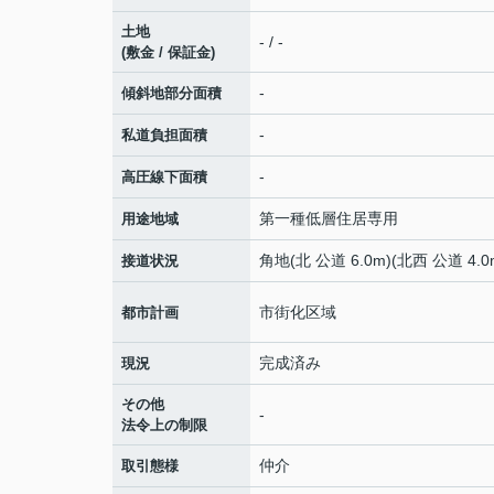
土地
- / -
(敷金 / 保証金)
-
傾斜地部分面積
-
私道負担面積
-
高圧線下面積
第一種低層住居専用
用途地域
角地(北 公道 6.0m)(北西 公道 4.0
接道状況
市街化区域
都市計画
完成済み
現況
その他
-
法令上の制限
仲介
取引態様