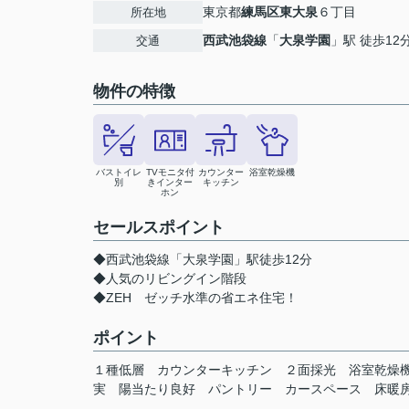
東京都
練馬区
東大泉
６丁目
所在地
西武池袋線
「
大泉学園
」駅 徒歩12
交通
物件の特徴
バストイレ
TVモニタ付
カウンター
浴室乾燥機
別
きインター
キッチン
ホン
セールスポイント
◆西武池袋線「大泉学園」駅徒歩12分
◆人気のリビングイン階段
◆ZEH ゼッチ水準の省エネ住宅！
ポイント
１種低層
カウンターキッチン
２面採光
浴室乾燥
実
陽当たり良好
パントリー
カースペース
床暖