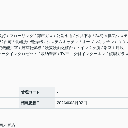
好 / フローリング / 都市ガス / 公営水道 / 公共下水 / 24時間換気システ
駐車2台可 / 食器洗い乾燥機 / システムキッチン / オープンキッチン / カウ
焚機能浴室 / 浴室乾燥機 / 洗髪洗面化粧台 / トイレ２ヶ所 / 浴室１坪以
 ウォークインクロゼット / 収納豊富 / TVモニタ付インターホン / 複層ガラ
-
管理コード
2026年08月02日
情報更新日
南大泉店