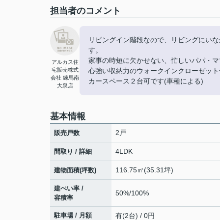
担当者のコメント
リビングイン階段なので、リビングにいな
す。
家事の時短に欠かせない、忙しいパパ・マ
アルカス住
宅販売株式
心強い収納力のウォークインクローゼット
会社 練馬南
カースペース２台可です(車種による)
大泉店
基本情報
2戸
販売戸数
4LDK
間取り / 詳細
116.75㎡(35.31坪)
建物面積(坪数)
建ぺい率 /
50%/100%
容積率
駐車場 / 月額
有(2台) / 0円