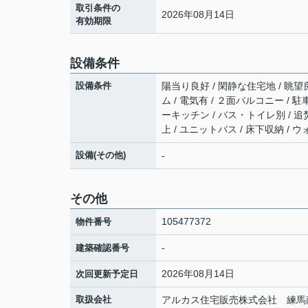
取引条件の
2026年08月14日
有効期限
設備条件
設備条件
陽当り良好 / 閑静な住宅地 / 眺望良
ム / 電気有 / ２面バルコニー / 
ーキッチン / バス・トイレ別 / 追
上 / ユニットバス / 床下収納 /
設備(その他)
-
その他
105477372
物件番号
-
建築確認番号
2026年08月14日
次回更新予定日
取扱会社
アルカス住宅販売株式会社 練馬