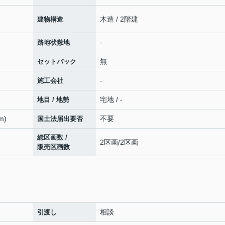
木造 / 2階建
建物構造
-
路地状敷地
無
セットバック
-
施工会社
宅地 / -
地目 / 地勢
m)
不要
国土法届出要否
総区画数 /
2区画/2区画
販売区画数
相談
引渡し