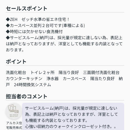
セールスポイント
◆ZEH ゼッチ水準の省エネ住宅！
◆カースペース並列２台可です(車種による)
◆時短には欠かせない食洗機付
◆サービスルーム(納戸)は、採光量が規定に達しない為、表記上
は納戸となっておりますが、洋室としても機能する内装となって
おります。
ポイント
洗面化粧台
トイレ２ヶ所
陽当り良好
三面鏡付洗面化粧台
カウンターキッチン
浄水器
カースペース
陽当たり良好
納
戸
24時間換気システム
担当者のコメント
サービスルーム(納戸)は、採光量が規定に達しない
為、表記上は納戸となっておりますが、洋室として
も機能する内装となっております。
アルカス住
心強い収納力のウォークインクローゼット付き。。
宅販売株式