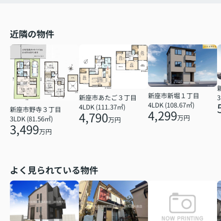
近隣の物件
新座市新堀１丁目
3
新座市あたご３丁目
4LDK (108.67㎡)
4LDK (111.37㎡)
新座市野寺３丁目
4,299
4,790
万円
3LDK (81.56㎡)
万円
3,499
万円
よく見られている物件