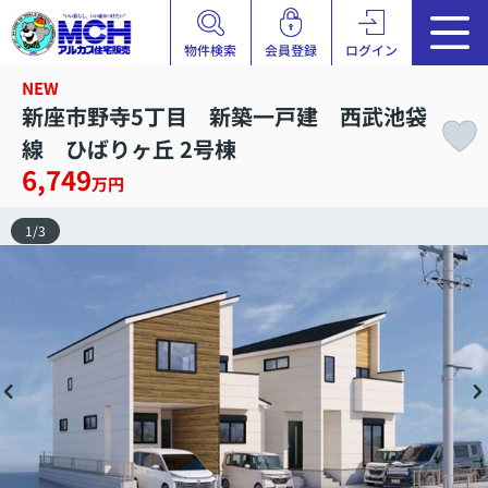
物件検索
会員登録
ログイン
NEW
新座市野寺5丁目 新築一戸建 西武池袋
線 ひばりヶ丘 2号棟
6,749
万円
1
/
3