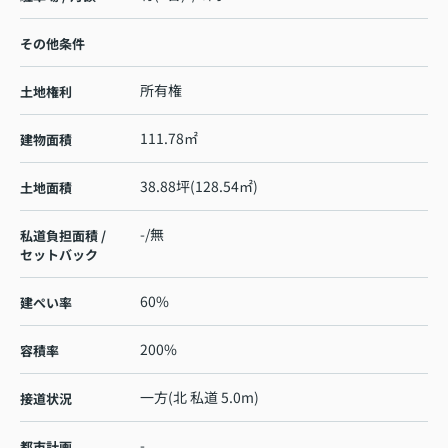
その他条件
所有権
土地権利
111.78㎡
建物面積
38.88坪(128.54㎡)
土地面積
-/無
私道負担面積 /
セットバック
60%
建ぺい率
200%
容積率
一方(北 私道 5.0m)
接道状況
-
都市計画