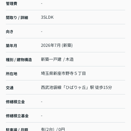
-
管理費
3SLDK
間取り / 詳細
-
向き
2026年7月 (新築)
築年月
新築一戸建 / 木造
種別 / 建物構造
埼玉県
新座市
野寺
５丁目
所在地
西武池袋線
「
ひばりヶ丘
」駅 徒歩15分
交通
-
修繕積立金
-
修繕積立基金
有(2台) / 0円
駐車場 / 月額