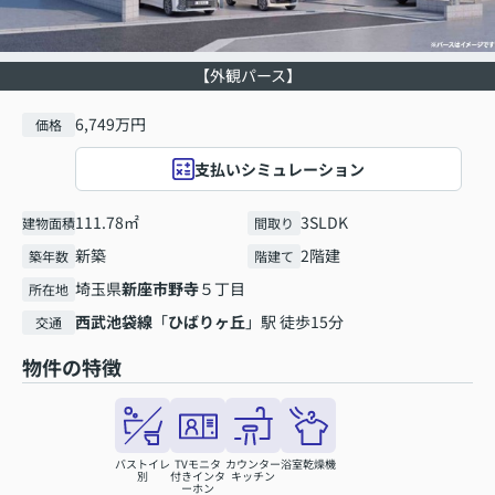
【外観パース】
6,749万円
価格
支払いシミュレーション
111.78㎡
3SLDK
建物面積
間取り
新築
2階建
築年数
階建て
埼玉県
新座市
野寺
５丁目
所在地
西武池袋線
「
ひばりヶ丘
」駅 徒歩15分
交通
物件の特徴
バストイレ
TVモニタ
カウンター
浴室乾燥機
別
付きインタ
キッチン
ーホン