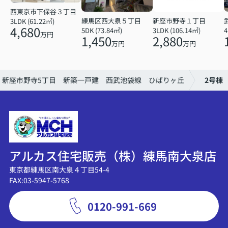
西東京市下保谷３丁目
練馬区西大泉５丁目
新座市野寺１丁目
3LDK (61.22㎡)
4,680
5DK (73.84㎡)
3LDK (106.14㎡)
4
万円
1,450
2,880
万円
万円
新座市野寺5丁目 新築一戸建 西武池袋線 ひばりヶ丘
2号棟
アルカス住宅販売（株）練馬南大泉店
東京都練馬区南大泉４丁目54-4
FAX:03-5947-5768
0120-991-669