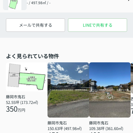
- / 497.98㎡ / -
メールで共有する
LINEで共有する
よく見られている物件
藤岡市鬼石
52.55坪 (173.72㎡)
3
350
万円
藤岡市鬼石
藤岡市鬼石
150.63坪 (497.98㎡)
109.38坪 (361.60㎡)