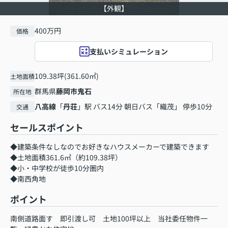
【外観】
400万円
価格
支払いシミュレーション
109.38坪(361.60㎡)
土地面積
群馬県
藤岡市
鬼石
所在地
八高線
「
丹荘
」駅 バス14分 朝日バス「織茂」 停歩10分
交通
セールスポイント
◆建築条件なしなのでお好きなハウスメーカーで建築できます
◆土地面積361.6㎡（約109.38坪）
◆小・中学校が徒歩10分圏内
◆南西角地
ポイント
南側道路面す
即引渡し可
土地100坪以上
当社委任物件一