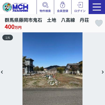
物件検索
会員登録
ログイン
群馬県藤岡市鬼石 土地 八高線 丹荘
400
万円
1
/
6