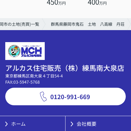
450
400
万円
万円
岡市の土地(売買)一覧
群馬県藤岡市鬼石 土地 八高線 丹荘
アルカス住宅販売（株）練馬南大泉店
東京都練馬区南大泉４丁目54-4
FAX:03-5947-5768
0120-991-669
ホーム
会社概要