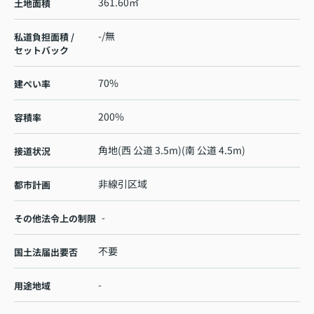
361.60㎡
土地面積
-/無
私道負担面積 /
セットバック
70%
建ぺい率
200%
容積率
角地(西 公道 3.5m)(南 公道 4.5m)
接道状況
非線引区域
都市計画
-
その他法令上の制限
不要
国土法届出要否
-
用途地域