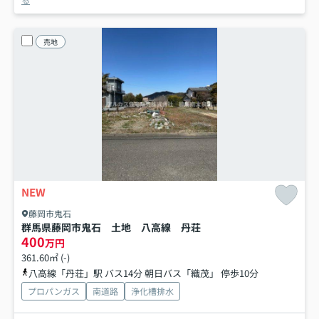
売地
NEW
藤岡市鬼石
群馬県藤岡市鬼石 土地 八高線 丹荘
400
万円
361.60㎡ (-)
八高線「丹荘」駅 バス14分 朝日バス「織茂」 停歩10分
プロパンガス
南道路
浄化槽排水