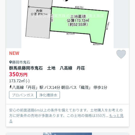
NEW
藤岡市鬼石
群馬県藤岡市鬼石 土地 八高線 丹荘
350
万円
173.72㎡ (-)
八高線「丹荘」駅 バス14分 朝日バス「織茂」 停歩1分
プロパンガス
浄化槽排水
安心の前面道路6m以上の条件を備えております。土地購入をお考えの
方に好条件の売地が多数あります。この土地の価格は350万...
もっと見
る