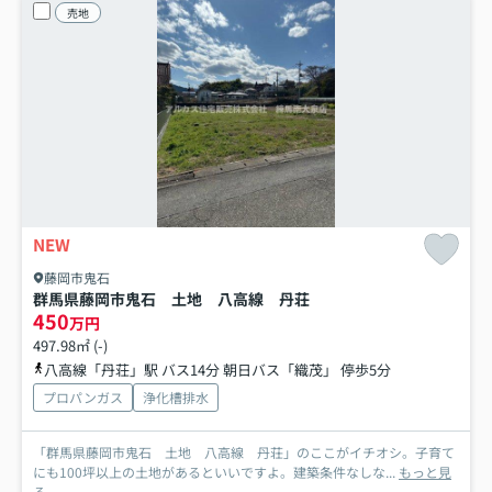
売地
NEW
藤岡市鬼石
群馬県藤岡市鬼石 土地 八高線 丹荘
450
万円
497.98㎡ (-)
八高線「丹荘」駅 バス14分 朝日バス「織茂」 停歩5分
プロパンガス
浄化槽排水
「群馬県藤岡市鬼石 土地 八高線 丹荘」のここがイチオシ。子育て
にも100坪以上の土地があるといいですよ。建築条件なしな...
もっと見
る