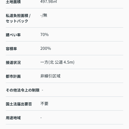
497.98㎡
土地面積
-/無
私道負担面積 /
セットバック
70%
建ぺい率
200%
容積率
一方(北 公道 4.5m)
接道状況
非線引区域
都市計画
-
その他法令上の制限
不要
国土法届出要否
-
用途地域