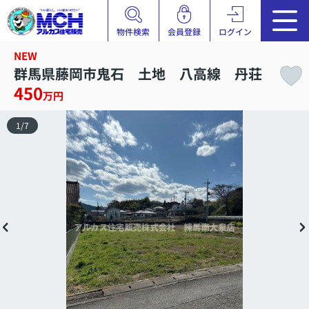
物件検索
会員登録
ログイン
NEW
群馬県藤岡市鬼石 土地 八高線 丹荘
450
万円
1
/
7