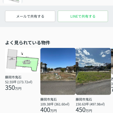
メールで共有する
LINEで共有する
よく見られている物件
藤岡市鬼石
52.55坪 (173.72㎡)
3
350
万円
藤岡市鬼石
藤岡市鬼石
109.38坪 (361.60㎡)
150.63坪 (497.98㎡)
400
450
万円
万円