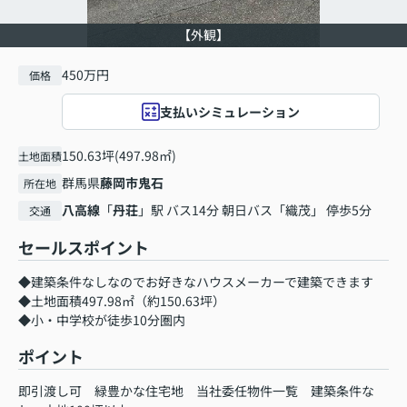
【外観】
450万円
価格
支払いシミュレーション
150.63坪(497.98㎡)
土地面積
群馬県
藤岡市
鬼石
所在地
八高線
「
丹荘
」駅 バス14分 朝日バス「織茂」 停歩5分
交通
セールスポイント
◆建築条件なしなのでお好きなハウスメーカーで建築できます
◆土地面積497.98㎡（約150.63坪）
◆小・中学校が徒歩10分圏内
ポイント
即引渡し可
緑豊かな住宅地
当社委任物件一覧
建築条件な